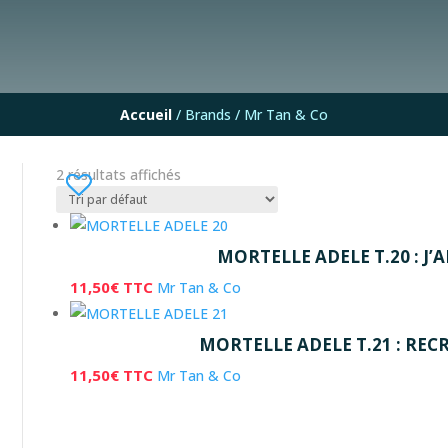
Accueil
/ Brands / Mr Tan & Co
2 résultats affichés
MORTELLE ADELE T.20 : J’
11,50
€
TTC
Mr Tan & Co
MORTELLE ADELE T.21 : REC
11,50
€
TTC
Mr Tan & Co