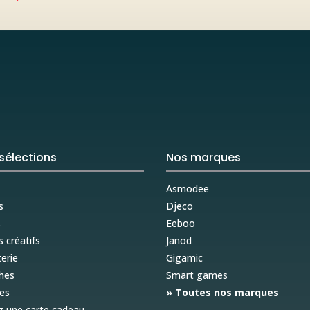
sélections
Nos marques
Asmodee
s
Djeco
s
Eeboo
s créatifs
Janod
erie
Gigamic
hes
Smart games
es
» Toutes nos marques
z une carte cadeau