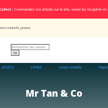
Collect :
Commandez vos articles sur le site, venez les récupérer en
sirs créatifs, jouets
JOUETS
LIVRES
Loisirs créatifs
Papet
Mr Tan & Co