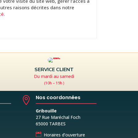
votre visite du site web, gérer l’accès à
autres raisons décrites dans notre
té
.
SERVICE CLIENT
Du mardi au samedi
(10h – 19h )
Nos coordonnées

Gribouille
27 Rue Maréchal Foch
65000 TARBES

Horaires d’ouverture