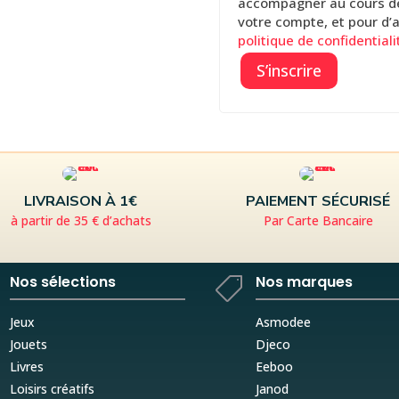
accompagner au cours de 
votre compte, et pour d’
politique de confidentiali
S’inscrire
LIVRAISON À 1€
PAIEMENT SÉCURISÉ
à partir de 35 € d’achats
Par Carte Bancaire
Nos sélections
Nos marques

Jeux
Asmodee
Jouets
Djeco
Livres
Eeboo
Loisirs créatifs
Janod