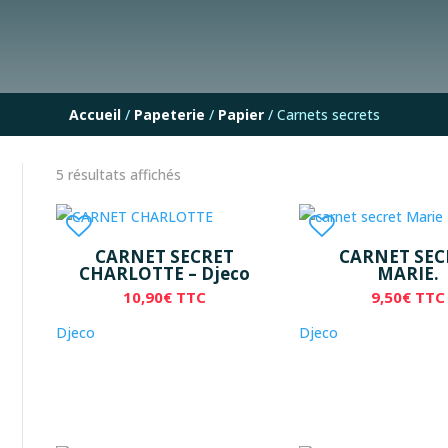
Accueil
/
Papeterie
/
Papier
/ Carnets secrets
5 résultats affichés
CARNET SECRET
CARNET SEC
CHARLOTTE – Djeco
MARIE.
10,90
€
TTC
9,50
€
TTC
Djeco
Djeco