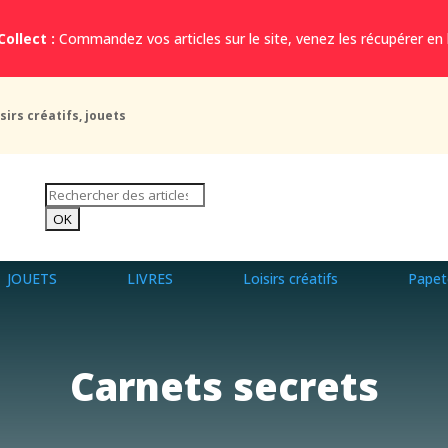
Collect :
Commandez vos articles sur le site, venez les récupérer en
sirs créatifs, jouets
JOUETS
LIVRES
Loisirs créatifs
Papet
Carnets secrets