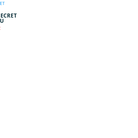
ECRET
OU
C