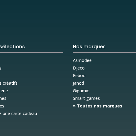
sélections
Nos marques
Asmodee
s
Djeco
s
Eeboo
s créatifs
Janod
erie
Gigamic
hes
Smart games
es
» Toutes nos marques
z une carte cadeau