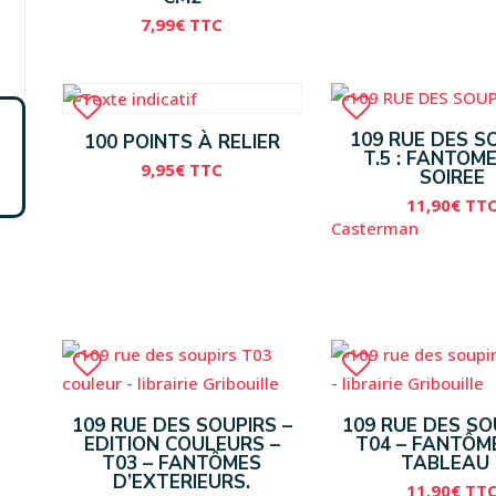
7,99
€
TTC
109 RUE DES S
100 POINTS À RELIER
T.5 : FANTOM
9,95
€
TTC
SOIREE
11,90
€
TT
Casterman
109 RUE DES SOUPIRS –
109 RUE DES SO
EDITION COULEURS –
T04 – FANTÔM
T03 – FANTÔMES
TABLEAU !
D’EXTERIEURS.
11,90
€
TT