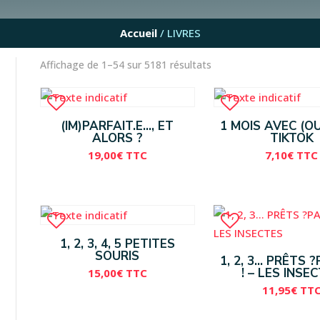
Accueil
/ LIVRES
Affichage de 1–54 sur 5181 résultats
(IM)PARFAIT.E…, ET
1 MOIS AVEC (O
ALORS ?
TIKTOK
19,00
€
TTC
7,10
€
TTC
1, 2, 3, 4, 5 PETITES
SOURIS
1, 2, 3… PRÊTS 
! – LES INSE
15,00
€
TTC
11,95
€
TT