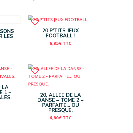
20 P’TITS JEUX
ISONS
FOOTBALL !
R LES
6,95
€
TTC
E LA
 1 –
20, ALLEE DE LA
ALES.
DANSE – TOME 2 –
PARFAITE… OU
PRESQUE.
6,80
€
TTC