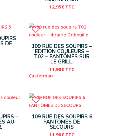
12,95
€
TTC
OUPIRS
ES DE
109 RUE DES SOUPIRS –
EDITION COULEURS –
C
T02 – FANTÔMES SUR
LE GRILL.
11,90
€
TTC
Casterman
UPIRS –
109 RUE DES SOUPIRS 6
ES AU
FANTÔMES DE
.
SECOURS
C
11,90
€
TTC