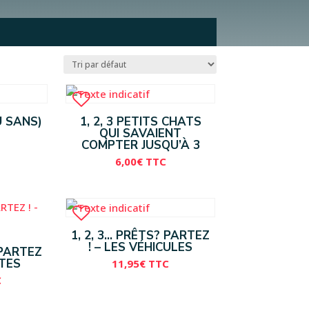
U SANS)
1, 2, 3 PETITS CHATS
QUI SAVAIENT
COMPTER JUSQU’À 3
6,00
€
TTC
1, 2, 3… PRÊTS? PARTEZ
! – LES VÉHICULES
?PARTEZ
CTES
11,95
€
TTC
C