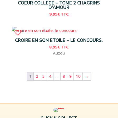
COEUR COLLÈGE – TOME 2 CHAGRINS
D’AMOUR
9,95
€
TTC
CROIRE EN SON ETOILE – LE CONCOURS.
8,95
€
TTC
Auzou
1
2
3
4
…
8
9
10
→
CLICK & COLLECT