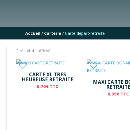
Accueil
/
Carterie
/ Carte départ-retraite
2 résultats affichés
CARTE XL TRES
HEUREUSE RETRAITE
MAXI CARTE 
6,70
€
TTC
RETRAIT
6,95
€
TTC