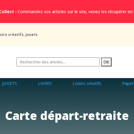
Collect :
Commandez vos articles sur le site, venez les récupérer en
sirs créatifs, jouets
JOUETS
LIVRES
Loisirs créatifs
Papet
Carte départ-retraite