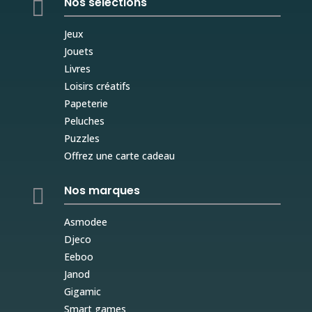
Nos sélections

Jeux
Jouets
Livres
Loisirs créatifs
Papeterie
Peluches
Puzzles
Offrez une carte cadeau
Nos marques

Asmodee
Djeco
Eeboo
Janod
Gigamic
Smart games