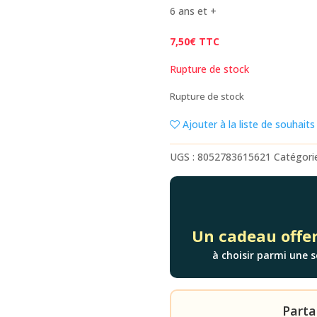
6 ans et +
7,50
€
TTC
Rupture de stock
Rupture de stock
Ajouter à la liste de souhaits
UGS :
8052783615621
Catégori
Un cadeau offer
à choisir parmi une s
Parta