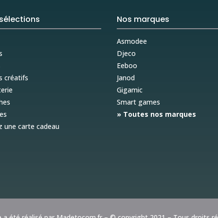
sélections
Nos marques
Asmodee
s
Djeco
s
Eeboo
s créatifs
Janod
erie
Gigamic
hes
Smart games
es
» Toutes nos marques
z une carte cadeau
e a été réalisé par
Madetocom.fr
– © copyright 2021 – Tous droits r