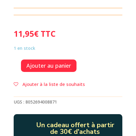
11,95
€
TTC
1 en stock
Ajouter au panier
quantité
de
TROUSSE
Ajouter à la liste de souhaits
SILICONE
GIRAFE
UGS :
8052694008871
Un cadeau offert à partir
de 30€ d'achats