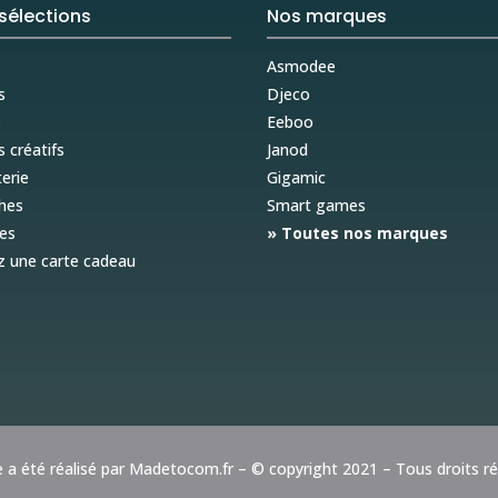
sélections
Nos marques
Asmodee
s
Djeco
s
Eeboo
s créatifs
Janod
erie
Gigamic
hes
Smart games
es
» Toutes nos marques
z une carte cadeau
e a été réalisé par
Madetocom.fr
– © copyright 2021 – Tous droits r