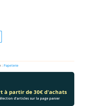
s
e :
Papeterie
t à partir de 30€ d'achats
élection d’articles sur la page panier