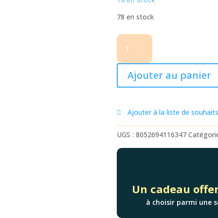
78 en stock
quantité
de
STYLO
LEGAMI
Ajouter au panier
COCCINELLE
Ajouter à la liste de souhait
UGS :
8052694116347
Catégori
Un cadeau offer
à choisir parmi une s