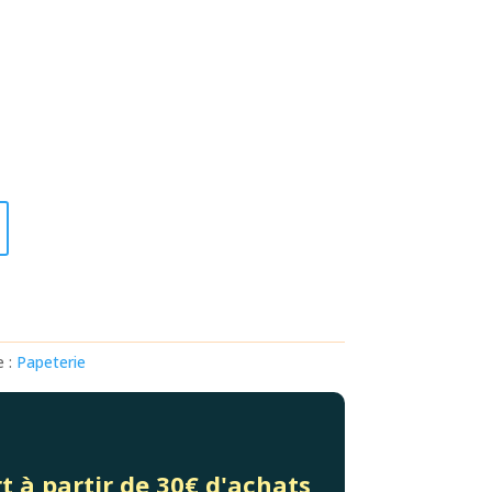
e :
Papeterie
t à partir de 30€ d'achats