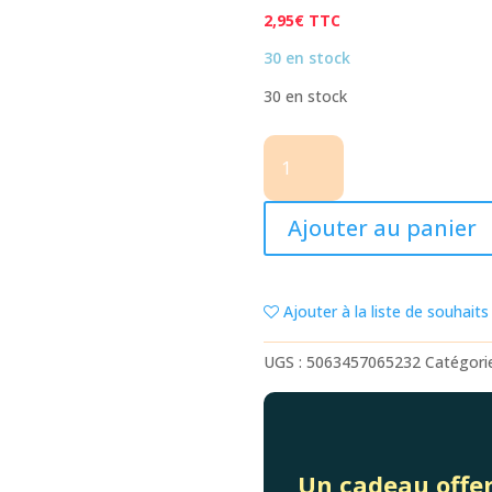
2,95
€
TTC
30 en stock
30 en stock
quantité
de
STYLO
EFFACABLE
Ajouter au panier
SPIDERMAN
ENCRE
BLEU
Ajouter à la liste de souhaits
UGS :
5063457065232
Catégori
Un cadeau offer