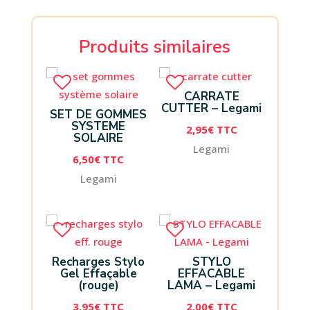
Produits similaires
CARRATE
CUTTER – Legami
SET DE GOMMES
SYSTEME
2,95
€
TTC
SOLAIRE
Legami
6,50
€
TTC
Legami
Recharges Stylo
STYLO
Gel Effaçable
EFFACABLE
(rouge)
LAMA – Legami
3,95
€
TTC
2,00
€
TTC