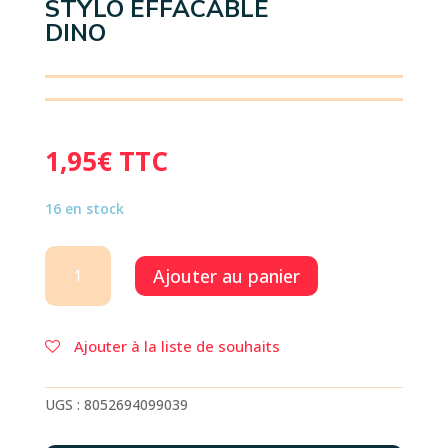
STYLO EFFACABLE
DINO
1,95
€
TTC
16 en stock
quantité
Ajouter au panier
de
STYLO
EFFACABLE
DINO
Ajouter à la liste de souhaits
UGS :
8052694099039