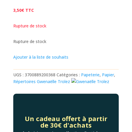
3,50
€
TTC
Rupture de stock
Rupture de stock
Ajouter à la liste de souhaits
UGS :
3700889200368
Catégories :
Papeterie
,
Papier
,
Répertoires
Gwenaëlle Trolez
Un cadeau offert à partir
de 30€ d'achats