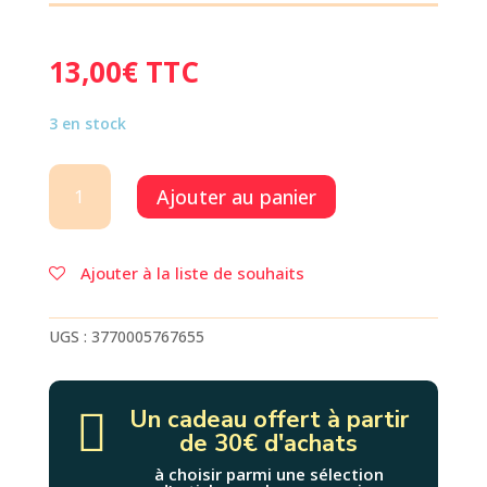
13,00
€
TTC
3 en stock
quantité
Ajouter au panier
de
PTIT
POIS
Ajouter à la liste de souhaits
UGS :
3770005767655
Un cadeau offert à partir

de 30€ d'achats
à choisir parmi une sélection