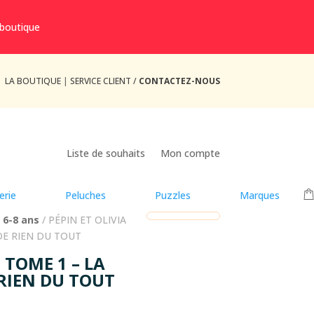
 boutique
LA BOUTIQUE
|
SERVICE CLIENT /
CONTACTEZ-NOUS
Liste de souhaits
Mon compte
erie
Peluches
Puzzles
Marques
 6-8 ans
/ PÉPIN ET OLIVIA
DE RIEN DU TOUT
– TOME 1 – LA
RIEN DU TOUT