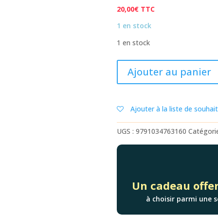
20,00
€
TTC
1 en stock
1 en stock
quantité
Ajouter au panier
de
PÉPIN
ET
Ajouter à la liste de souhai
OLIVIA
-
UGS :
9791034763160
Catégori
TOME
1
-
LA
GRANDE
Un cadeau offer
FÊTE
à choisir parmi une s
DE
RIEN