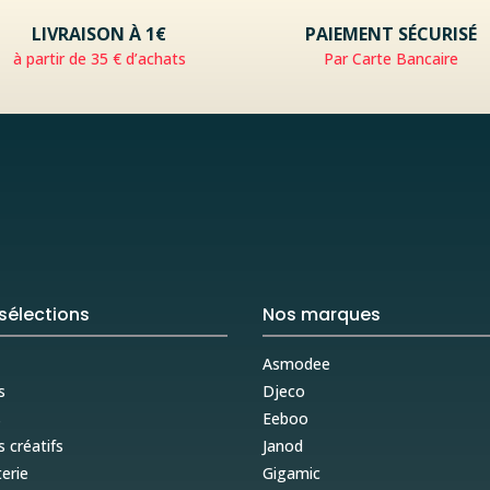
LIVRAISON À 1€
PAIEMENT SÉCURISÉ
à partir de 35 € d’achats
Par Carte Bancaire
sélections
Nos marques
Asmodee
s
Djeco
s
Eeboo
s créatifs
Janod
erie
Gigamic