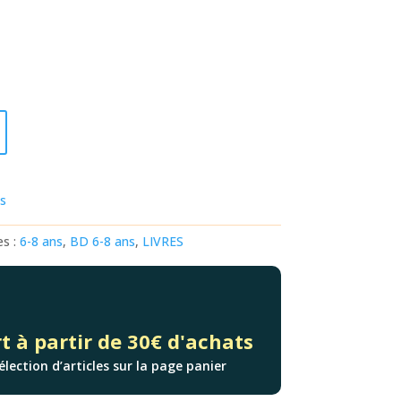
ts
es :
6-8 ans
,
BD 6-8 ans
,
LIVRES
t à partir de 30€ d'achats
élection d’articles sur la page panier