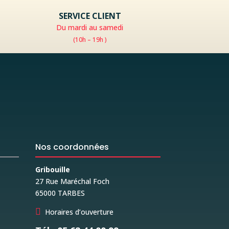
SERVICE CLIENT
Du mardi au samedi
(10h – 19h )
Nos coordonnées
Gribouille
27 Rue Maréchal Foch
65000 TARBES

Horaires d’ouverture