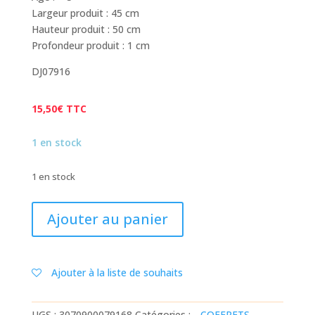
Largeur produit : 45 cm
Hauteur produit : 50 cm
Profondeur produit : 1 cm
DJ07916
15,50
€
TTC
1 en stock
1 en stock
quantité
Ajouter au panier
de
PANNEAU
REINSCRIPTIBLE
Ajouter à la liste de souhaits
:
DANS
LES
UGS :
3070900079168
Catégories :
--COFFRETS