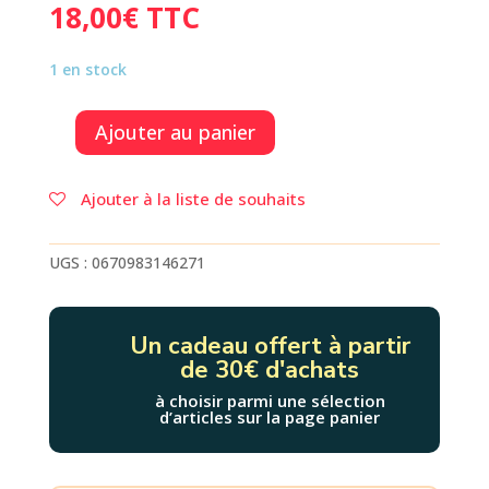
18,00
€
TTC
1 en stock
Ajouter au panier
quantité
de
ODELL,
Ajouter à la liste de souhaits
LA
PETITE
PIEUVRE
UGS :
0670983146271
COURAGEUSE
Un cadeau offert à partir
de 30€ d'achats
à choisir parmi une sélection
d’articles sur la page panier