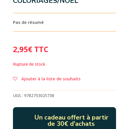
COLORIAGES/NOEL
Pas de résumé
2,95
€
TTC
Rupture de stock
Ajouter à la liste de souhaits
UGS :
9782753025738
Un cadeau offert à partir
de 30€ d'achats