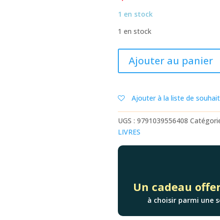
1 en stock
1 en stock
quantité
Ajouter au panier
de
MES
JEUX
Ajouter à la liste de souhai
EFFAÇABLES
DE
UGS :
9791039556408
Catégori
MS
LIVRES
Un cadeau offer
à choisir parmi une s