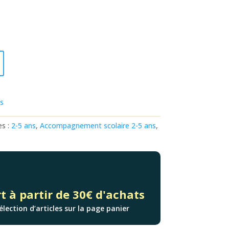
ts
es :
2-5 ans
,
Accompagnement scolaire 2-5 ans
,
t à partir de 30€ d'achats
élection d’articles sur la page panier