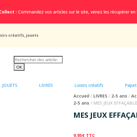
Collect :
Commandez vos articles sur le site, venez les récupérer en
sirs créatifs, jouets
JOUETS
LIVRES
Loisirs créatifs
Papet
Accueil
/
LIVRES
/
2-5 ans
/
Ac
2-5 ans
/ MES JEUX EFFAÇABL
MES JEUX EFFAÇA
9,95
€
TTC