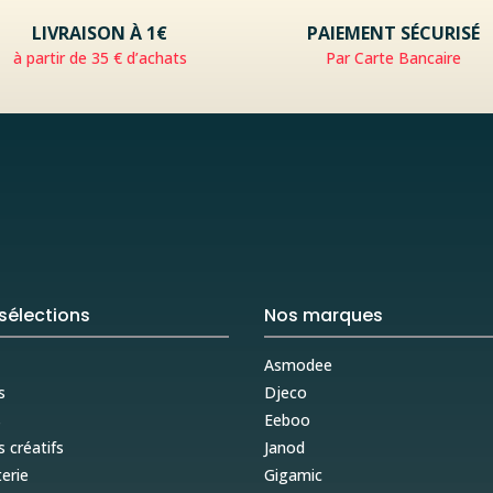
LIVRAISON À 1€
PAIEMENT SÉCURISÉ
à partir de 35 € d’achats
Par Carte Bancaire
sélections
Nos marques
Asmodee
s
Djeco
s
Eeboo
s créatifs
Janod
erie
Gigamic