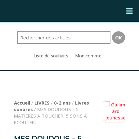
Liste de souhaits
Mon compte
Accueil
/
LIVRES
/
0-2 ans
/
Livres
sonores
/ MES DOUDOUS – 5
MATIERES A TOUCHER, 5 SONS A
ECOUTER.
MES DOUDOUS – 5