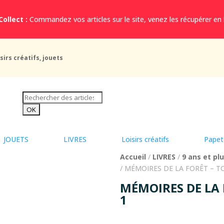
Collect :
Commandez vos articles sur le site, venez les récupérer en
sirs créatifs, jouets
JOUETS
LIVRES
Loisirs créatifs
Papet
Accueil
/
LIVRES
/
9 ans et pl
/ MÉMOIRES DE LA FORÊT – T
MÉMOIRES DE LA 
1