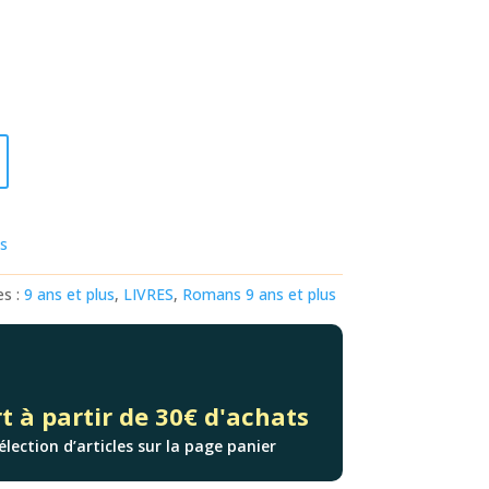
ts
es :
9 ans et plus
,
LIVRES
,
Romans 9 ans et plus
t à partir de 30€ d'achats
élection d’articles sur la page panier