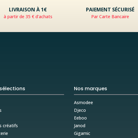
LIVRAISON À 1€
PAIEMENT SÉCURISÉ
à partir de 35 € d’achats
Par Carte Bancaire
sélections
Nos marques
Asmodee
s
Djeco
s
Eeboo
s créatifs
Janod
erie
Gigamic