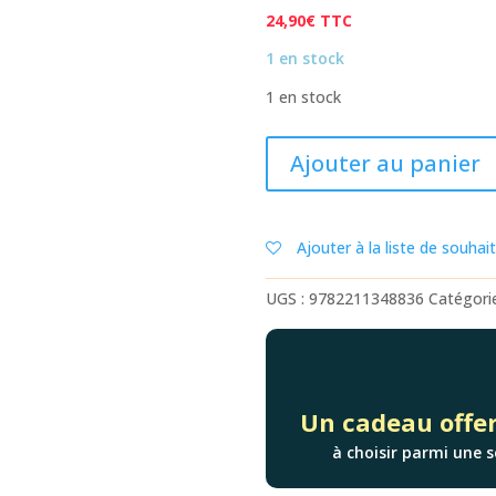
24,90
€
TTC
1 en stock
1 en stock
quantité
Ajouter au panier
de
MÉMOIRES
DE
Ajouter à la liste de souhai
LA
FORÊT
UGS :
9782211348836
Catégori
-
TOME
1
Un cadeau offer
à choisir parmi une s