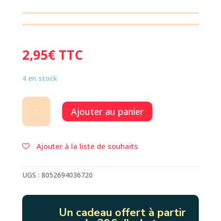
2,95
€
TTC
4 en stock
quantité
Ajouter au panier
de
LOVELY
FRIENDS
LAMA
Ajouter à la liste de souhaits
UGS :
8052694036720
Un cadeau offert à partir