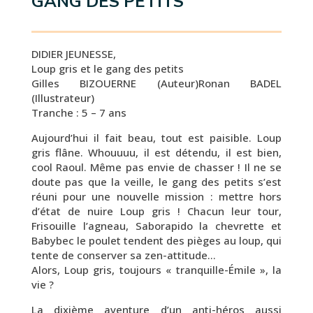
GANG DES PETITS
DIDIER JEUNESSE,
Loup gris et le gang des petits
Gilles BIZOUERNE (Auteur)Ronan BADEL
(Illustrateur)
Tranche : 5 – 7 ans
Aujourd’hui il fait beau, tout est paisible. Loup
gris flâne. Whouuuu, il est détendu, il est bien,
cool Raoul. Même pas envie de chasser ! Il ne se
doute pas que la veille, le gang des petits s’est
réuni pour une nouvelle mission : mettre hors
d’état de nuire Loup gris ! Chacun leur tour,
Frisouille l’agneau, Saborapido la chevrette et
Babybec le poulet tendent des pièges au loup, qui
tente de conserver sa zen-attitude…
Alors, Loup gris, toujours « tranquille-Émile », la
vie ?
La dixième aventure d’un anti-héros aussi