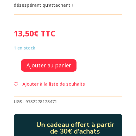
désespérant qu’attachant !
13,50
€
TTC
1 en stock
Ajouter au panier
quantité
de
LOUP
Ajouter à la liste de souhaits
GRIS
ET
LE
UGS :
9782278128471
GANG
DES
PETITS
Un cadeau offert à partir
de 30€ d'achats