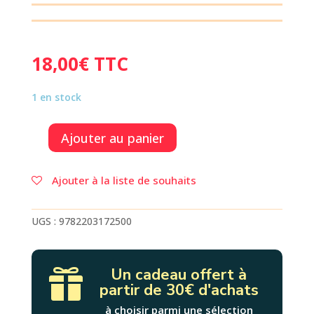
18,00
€
TTC
1 en stock
Ajouter au panier
quantité
de
LES
Ajouter à la liste de souhaits
MARGUERITES
DE
L'HIVER
UGS :
9782203172500
LE
CHATEAU
DES
Un cadeau offert à

ANIMAUX
partir de 30€ d'achats
2
à choisir parmi une sélection