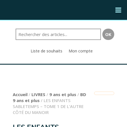
Liste de souhaits
Mon compte
Accueil
/
LIVRES
/
9 ans et plus
/
BD
9 ans et plus
/ LES ENFANTS
SABLETEMPS – TOME 1 DE L’AUTRE
CÔTÉ DU MANOIR