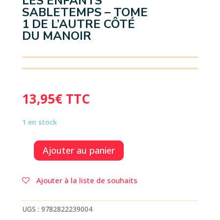
LES ENFANTS
SABLETEMPS – TOME
1 DE L’AUTRE CÔTÉ
DU MANOIR
13,95
€
TTC
1 en stock
Ajouter au panier
quantité
de
LES
Ajouter à la liste de souhaits
ENFANTS
SABLETEMPS
-
UGS :
9782822239004
TOME