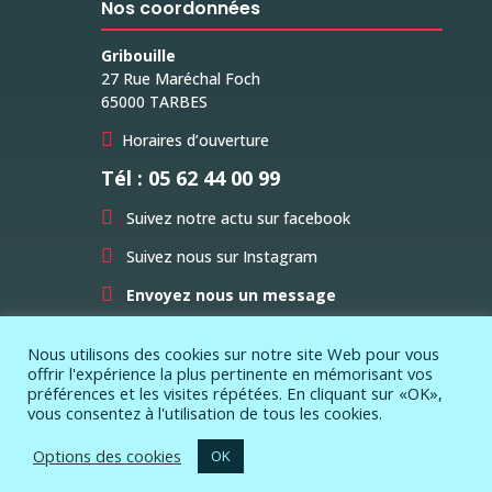
Nos coordonnées
Gribouille
27 Rue Maréchal Foch
65000 TARBES

Horaires d’ouverture
Tél : 05 62 44 00 99

Suivez notre actu sur facebook

Suivez nous sur Instagram

Envoyez nous un message
Nous utilisons des cookies sur notre site Web pour vous
offrir l'expérience la plus pertinente en mémorisant vos
préférences et les visites répétées. En cliquant sur «OK»,
vous consentez à l'utilisation de tous les cookies.
Ce site a été réalisé par
Madetocom.fr
– © copyright
Options des cookies
OK
2021 – Tous droits réservés