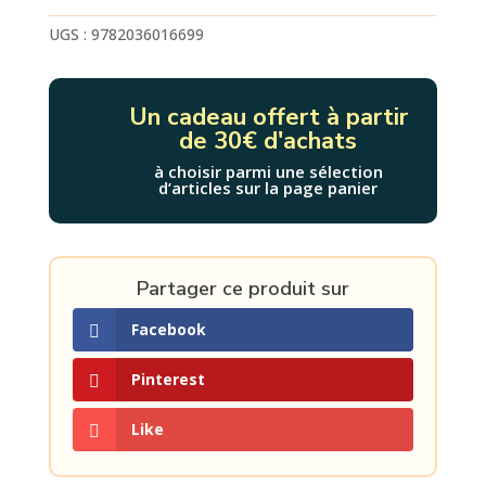
EN
DANGER
UGS :
9782036016699
Un cadeau offert à partir
de 30€ d'achats
à choisir parmi une sélection
d’articles sur la page panier
Partager ce produit sur
Facebook
Pinterest
Like