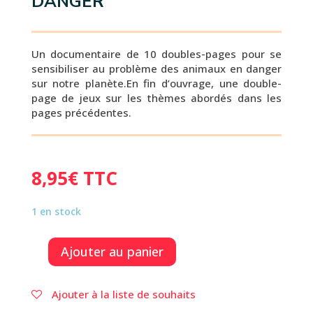
DANGER
Un documentaire de 10 doubles-pages pour se
sensibiliser au problème des animaux en danger
sur notre planète.En fin d’ouvrage, une double-
page de jeux sur les thèmes abordés dans les
pages précédentes.
8,95
€
TTC
1 en stock
Ajouter au panier
quantité
de
LES
Ajouter à la liste de souhaits
ANIMAUX