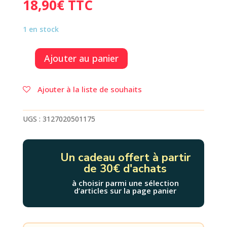
18,90
€
TTC
1 en stock
Ajouter au panier
quantité
de
LES
Ajouter à la liste de souhaits
4
SAISONS
DE
UGS :
3127020501175
LA
FAMILLE
SOURIS
Un cadeau offert à partir
-
de 30€ d'achats
4
PUZZLES
à choisir parmi une sélection
d’articles sur la page panier
EVOLUTIFS