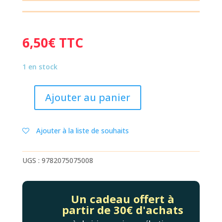
6,50
€
TTC
1 en stock
Ajouter au panier
quantité
de
LEON
Ajouter à la liste de souhaits
ROI
DES
ABEILLES
UGS :
9782075075008
Un cadeau offert à
partir de 30€ d'achats