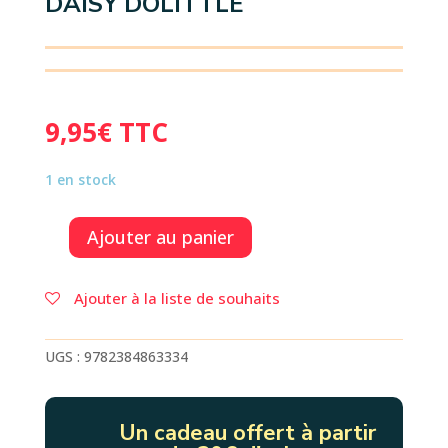
DAISY DOLITTLE
9,95
€
TTC
1 en stock
Ajouter au panier
quantité
de
L'AFFAIRE
Ajouter à la liste de souhaits
DU
KOALA
DAISY
UGS :
9782384863334
DOLITTLE
Un cadeau offert à partir