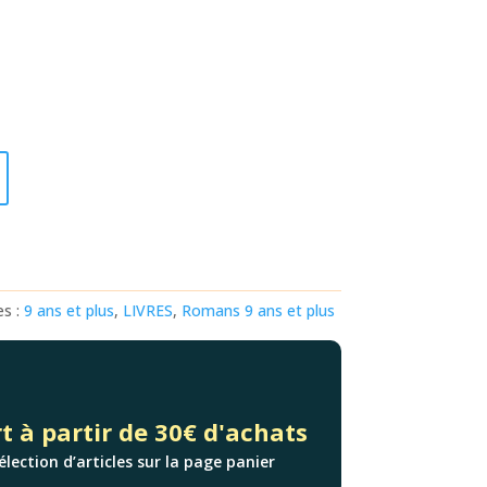
es :
9 ans et plus
,
LIVRES
,
Romans 9 ans et plus
t à partir de 30€ d'achats
élection d’articles sur la page panier