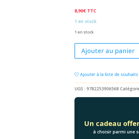
8,90
€
TTC
1 en stock
1 en stock
quantité
Ajouter au panier
de
LA
TRESSE
Ajouter à la liste de souhaits
UGS :
9782253906568
Catégori
Un cadeau offer
à choisir parmi une s