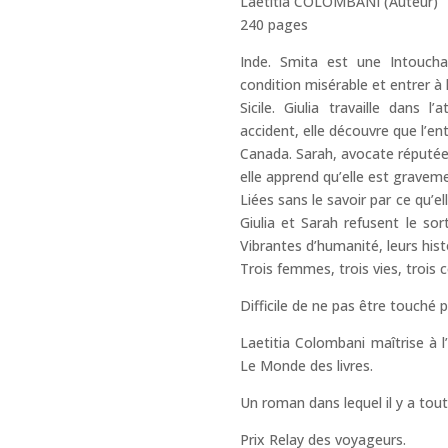
Laetitia COLOMBANI (Auteur)
240 pages
Inde. Smita est une Intouchab
condition misérable et entrer à l
Sicile. Giulia travaille dans l
accident, elle découvre que l’ent
Canada. Sarah, avocate réputée
elle apprend qu’elle est gravem
Liées sans le savoir par ce qu’el
Giulia et Sarah refusent le sor
Vibrantes d’humanité, leurs histo
Trois femmes, trois vies, trois 
Difficile de ne pas être touché pa
Laetitia Colombani maîtrise à l
Le Monde des livres.
Un roman dans lequel il y a tout
Prix Relay des voyageurs.