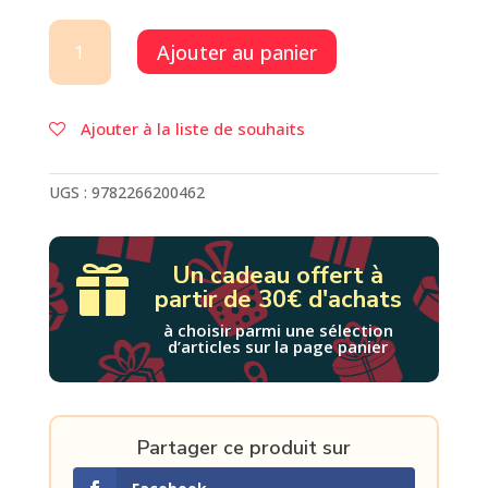
quantité
Ajouter au panier
de
LA
RIVIERE
A
Ajouter à la liste de souhaits
L-
ENVERS
-
UGS :
9782266200462
TOME
1
TOMEK
Un cadeau offert à

-
partir de 30€ d'achats
VOL01
à choisir parmi une sélection
d’articles sur la page panier
Partager ce produit sur