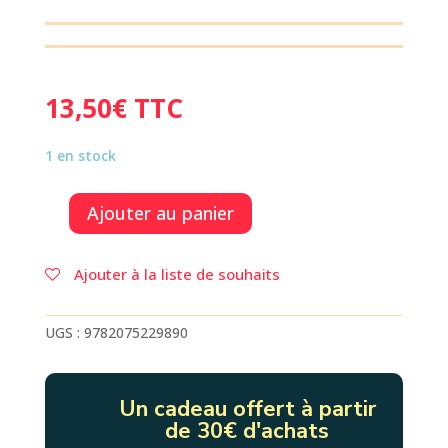
13,50
€
TTC
1 en stock
Ajouter au panier
quantité
de
LA
Ajouter à la liste de souhaits
PASSE-
MIROIR
UGS :
9782075229890
Un cadeau offert à partir
de 30€ d'achats