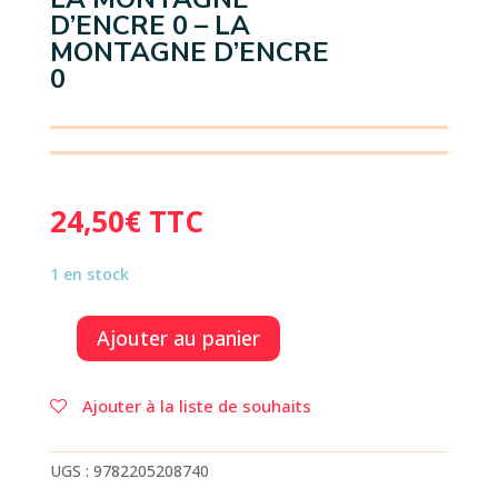
D’ENCRE 0 – LA
MONTAGNE D’ENCRE
0
24,50
€
TTC
1 en stock
Ajouter au panier
quantité
de
LA
Ajouter à la liste de souhaits
MONTAGNE
D'ENCRE
0
UGS :
9782205208740
-