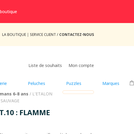
 boutique
LA BOUTIQUE
|
SERVICE CLIENT /
CONTACTEZ-NOUS
Liste de souhaits
Mon compte
erie
Peluches
Puzzles
Marques
mans 6-8 ans
/ L’ETALON
L SAUVAGE
T.10 : FLAMME
E