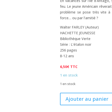
En vacances sur l’île d’Antago,
feu. Le jeune Américain rêverai
problème se pose très vite à 
force… ou par l’amitié ?
Walter FARLEY (Auteur)
HACHETTE JEUNESSE
Bibliothèque Verte
Série : L’étalon noir
256 pages
8-12 ans
6,50
€
TTC
1 en stock
1 en stock
quantité
Ajouter au panier
de
L'ETALON