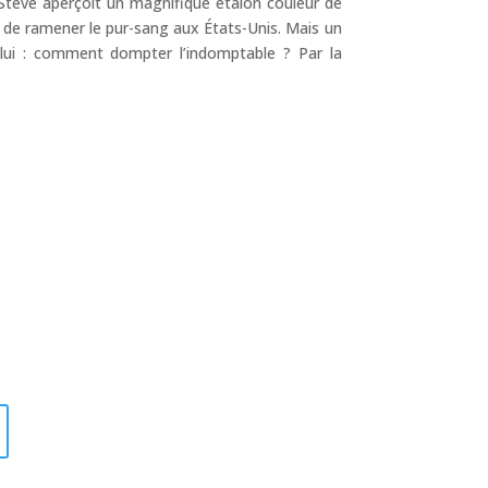
 Steve aperçoit un magnifique étalon couleur de
t de ramener le pur-sang aux États-Unis. Mais un
lui : comment dompter l’indomptable ? Par la