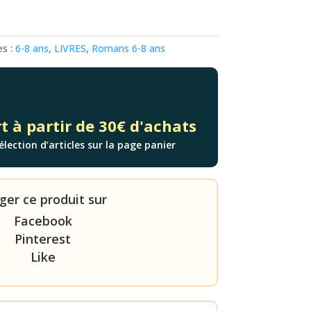
es :
6-8 ans
,
LIVRES
,
Romans 6-8 ans
t à partir de 30€ d'achats
élection d’articles sur la page panier
ger ce produit sur
Facebook
Pinterest
Like