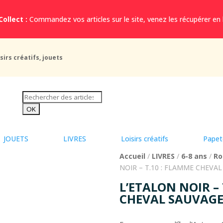
Collect :
Commandez vos articles sur le site, venez les récupérer en
sirs créatifs, jouets
JOUETS
LIVRES
Loisirs créatifs
Papet
Accueil
/
LIVRES
/
6-8 ans
/
Ro
NOIR – T.10 : FLAMME CHEVA
L’ETALON NOIR – 
CHEVAL SAUVAG