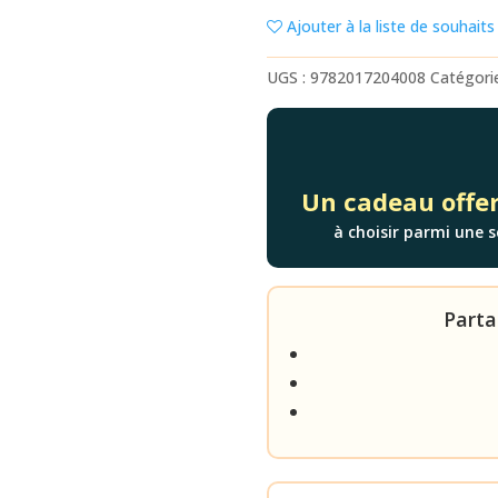
NOIR
Ajouter à la liste de souhaits
-
T.10
UGS :
9782017204008
Catégori
:
FLAMME
CHEVAL
SAUVAGE
Un cadeau offer
à choisir parmi une s
Parta