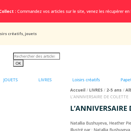
Collect :
Commandez vos articles sur le site, venez les récupérer en
sirs créatifs, jouets
JOUETS
LIVRES
Loisirs créatifs
Papet
Accueil
/
LIVRES
/
2-5 ans
/
Al
L’ANNIVERSAIRE DE COLETTE
L’ANNIVERSAIRE 
Natallia Bushuyeva, Heather Pie
Illustré par : Natallia Bushuyeva