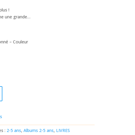
lus !
mme une grande…
nné – Couleur
ts
es :
2-5 ans
,
Albums 2-5 ans
,
LIVRES