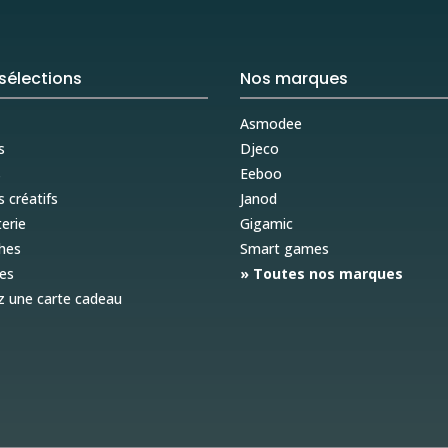
sélections
Nos marques
Asmodee
s
Djeco
s
Eeboo
s créatifs
Janod
erie
Gigamic
hes
Smart games
es
» Toutes nos marques
z une carte cadeau