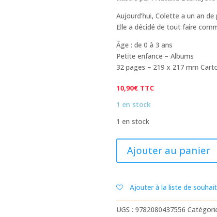
Aujourd’hui, Colette a un an de p
Elle a décidé de tout faire co
Âge : de 0 à 3 ans
Petite enfance – Albums
32 pages – 219 x 217 mm Carto
10,90
€
TTC
1 en stock
1 en stock
quantité
Ajouter au panier
de
L'ANNIVERSAIRE
DE
Ajouter à la liste de souhai
COLETTE
UGS :
9782080437556
Catégori