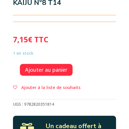
KAIJU N°8 T14
7,15
€
TTC
1 en stock
Ajouter au panier
quantité
de
KAIJU
Ajouter à la liste de souhaits
N°8
T14
UGS :
9782820351814
Un cadeau offert à