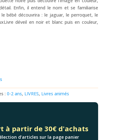
lhouette noire puis découvre l’image en couleur,
tail. Enfin, il entend le nom et se familiarise
le bébé découvrira : le jaguar, le perroquet, le
xLivre déveil en noir et blanc puis en couleur,
ts
es :
0-2 ans
,
LIVRES
,
Livres animés
t à partir de 30€ d'achats
élection d’articles sur la page panier