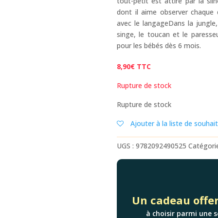
tout-petit est attiré par la si
dont il aime observer chaque dé
avec le langageDans la jungle, 
singe, le toucan et le paresseu
pour les bébés dès 6 mois.
8,90
€
TTC
Rupture de stock
Rupture de stock
Ajouter à la liste de souhai
UGS :
9782092490525
Catégori
Un cadeau offer
à choisir parmi une s