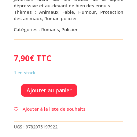
dépressive et au-devant de bien des ennuis.
Thèmes : Animaux, Fable, Humour, Protection
des animaux, Roman policier
Catégories : Romans, Policier
7,90
€
TTC
1 en stock
Ajouter au panier
quantité
de
JEFFERSON
Ajouter à la liste de souhaits
FAIT
DE
SON
UGS :
9782075197922
MIEUX