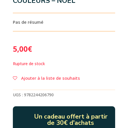
COULEURS – NOËL
Pas de résumé
5,00
€
Rupture de stock
Ajouter à la liste de souhaits
UGS :
9782244206790
Un cadeau offert à partir
de 30€ d'achats