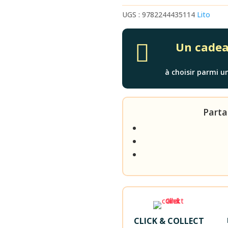
UGS :
9782244435114
Lito
Un cadeau

à choisir parmi un
Parta
CLICK & COLLECT