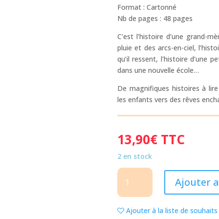
Format : Cartonné
Nb de pages : 48 pages
C’est l’histoire d’une grand-mè
pluie et des arcs-en-ciel, l’his
qu’il ressent, l’histoire d’une p
dans une nouvelle école…
De magnifiques histoires à li
les enfants vers des rêves ench
13,90
€
TTC
2 en stock
quantité
Ajouter 
de
HISTOIRES
POUR
Ajouter à la liste de souhaits
REVER