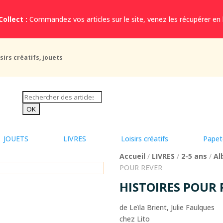
Collect :
Commandez vos articles sur le site, venez les récupérer en
sirs créatifs, jouets
JOUETS
LIVRES
Loisirs créatifs
Papet
Accueil
/
LIVRES
/
2-5 ans
/
Al
POUR REVER
HISTOIRES POUR 
de Leïla Brient, Julie Faulques
chez Lito