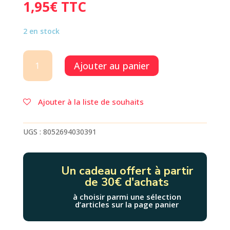
1,95
€
TTC
2 en stock
quantité
Ajouter au panier
de
GOMME
PANDA
-
Ajouter à la liste de souhaits
legami
UGS :
8052694030391
Un cadeau offert à partir
de 30€ d'achats
à choisir parmi une sélection
d’articles sur la page panier