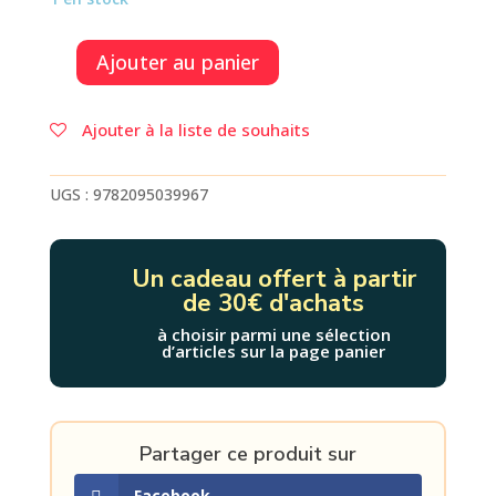
Ajouter au panier
quantité
de
FRISSONS
Ajouter à la liste de souhaits
AU
CP
:
UGS :
9782095039967
L'ATTAQUE
DES
CITROUILLES
Un cadeau offert à partir
de 30€ d'achats
à choisir parmi une sélection
d’articles sur la page panier
Partager ce produit sur
Facebook