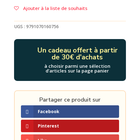
4
Ajouter à la liste de souhaits
COULEURS
2027
-
UGS :
9791070160756
CALENDRIER
ORGANISEUR
FAMILIAL
Un cadeau offert à partir
(DE
de 30€ d'achats
SEPT.
2026
à choisir parmi une sélection
d’articles sur la page panier
À
DÉC.
2027)
Partager ce produit sur
Facebook
Pinterest