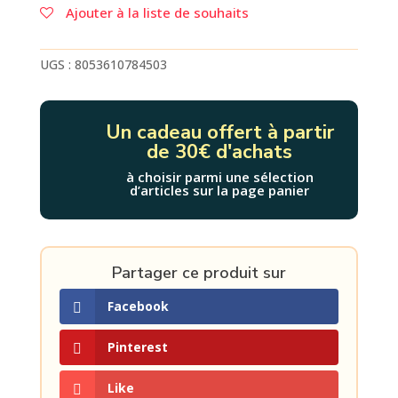
FLIPPER
Ajouter à la liste de souhaits
ESPACE.
UGS :
8053610784503
Un cadeau offert à partir
de 30€ d'achats
à choisir parmi une sélection
d’articles sur la page panier
Partager ce produit sur
Facebook
Pinterest
Like