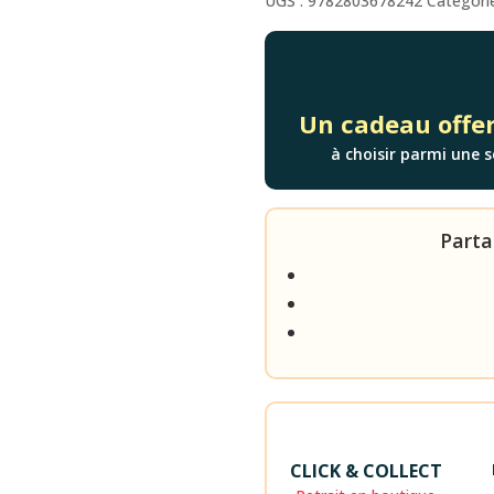
UGS :
9782803678242
Catégori
-
LA
NOUVELLE(S)
Un cadeau offer
à choisir parmi une s
Parta
CLICK & COLLECT