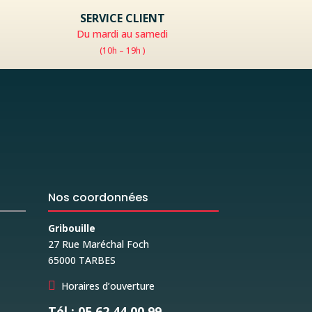
SERVICE CLIENT
Du mardi au samedi
(10h – 19h )
Nos coordonnées
Gribouille
27 Rue Maréchal Foch
65000 TARBES

Horaires d’ouverture
Tél : 05 62 44 00 99