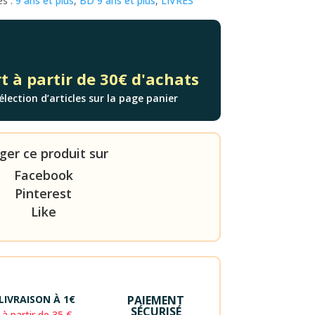
es :
9 ans et plus
,
BD 9 ans et plus
,
LIVRES
t à partir de 30€ d'achats
élection d’articles sur la page panier
ger ce produit sur
Facebook
Pinterest
Like
LIVRAISON À 1€
PAIEMENT
SÉCURISÉ
à partir de 35 €