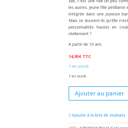
Elle, c’est une fille un peu 
les autres. Jeune fille pétillante
intégrée dans une joyeuse ban
Mais se doutent-ils qu’Elle n’e
personnalités hautes en coul
réellement ?
A partir de 10 ans.
14,95
€
TTC
1 en stock
1 en stock
quantité
Ajouter au panier
de
ELLES
-
Ajouter à la liste de souhaits
TOME
1