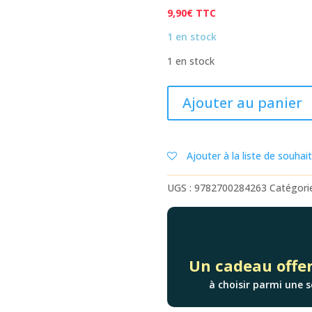
9,90
€
TTC
1 en stock
1 en stock
quantité
Ajouter au panier
de
ELLANA
2,
Ajouter à la liste de souhai
LE
PACTE
UGS :
9782700284263
Catégori
DES
MARCHOMBRES
-
L'ENVOL
Un cadeau offer
à choisir parmi une s