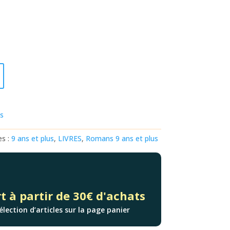
ts
es :
9 ans et plus
,
LIVRES
,
Romans 9 ans et plus
t à partir de 30€ d'achats
élection d’articles sur la page panier