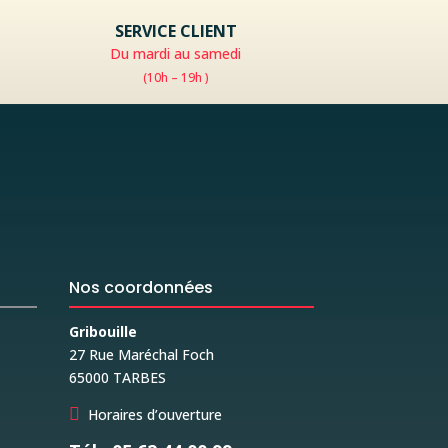
SERVICE CLIENT
Du mardi au samedi
(10h – 19h )
Nos coordonnées
Gribouille
27 Rue Maréchal Foch
65000 TARBES

Horaires d’ouverture