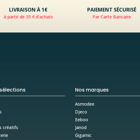
LIVRAISON À 1€
PAIEMENT SÉCURISÉ
à partir de 35 € d’achats
Par Carte Bancaire
sélections
Nos marques
Asmodee
s
Djeco
s
Eeboo
s créatifs
Janod
erie
Gigamic