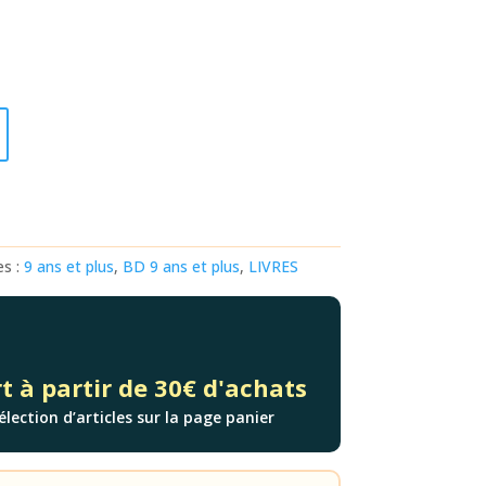
es :
9 ans et plus
,
BD 9 ans et plus
,
LIVRES
t à partir de 30€ d'achats
élection d’articles sur la page panier