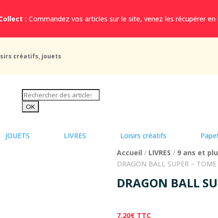
Collect :
Commandez vos articles sur le site, venez les récupérer en
sirs créatifs, jouets
JOUETS
LIVRES
Loisirs créatifs
Papet
Accueil
/
LIVRES
/
9 ans et pl
DRAGON BALL SUPER – TOME
DRAGON BALL SU
7,20
€
TTC