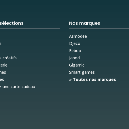
sélections
Nos marques
Asmodee
s
Djeco
s
Eeboo
s créatifs
Janod
erie
Gigamic
hes
Smart games
es
» Toutes nos marques
z une carte cadeau