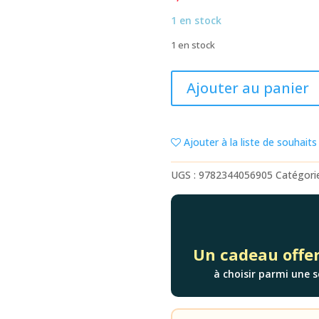
1 en stock
1 en stock
quantité
Ajouter au panier
de
DRAGON
BALL
Ajouter à la liste de souhaits
SUPER
-
UGS :
9782344056905
Catégori
TOME
19
Un cadeau offer
à choisir parmi une s