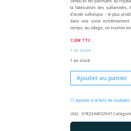
Senku et les partisans du roya
la fabrication des sulfamides, 
d’acide sulfurique – le plus pro
dans une zone extrêmement d
temps, au village, un tournoi imp
7,20
€
TTC
1 en stock
1 en stock
quantité
Ajouter au panier
de
DR.
STONE
Ajouter à la liste de souhaits
-
TOME
UGS :
9782344032947
Catégori
04
-
SENKU'S