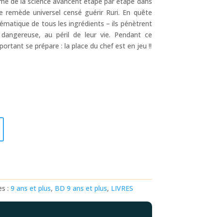
ume de la science avancent étape par étape dans
le remède universel censé guérir Ruri. En quête
blématique de tous les ingrédients – ils pénètrent
angereuse, au péril de leur vie. Pendant ce
ortant se prépare : la place du chef est en jeu !!
es :
9 ans et plus
,
BD 9 ans et plus
,
LIVRES