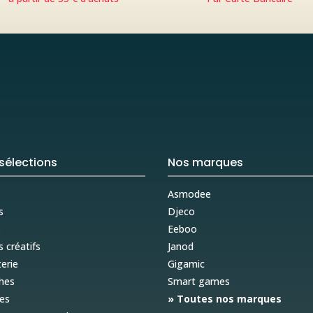
sélections
Nos marques
Asmodee
s
Djeco
s
Eeboo
s créatifs
Janod
erie
Gigamic
hes
Smart games
es
» Toutes nos marques