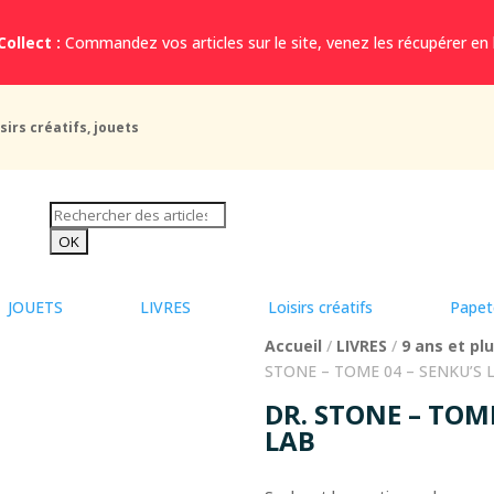
Collect :
Commandez vos articles sur le site, venez les récupérer en
sirs créatifs, jouets
JOUETS
LIVRES
Loisirs créatifs
Papet
Accueil
/
LIVRES
/
9 ans et pl
STONE – TOME 04 – SENKU’S 
DR. STONE – TOME
LAB