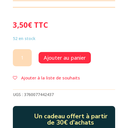
3,50
€
TTC
52 en stock
quantité
Ajouter au panier
de
CARTE
FAIT
MAIN
Ajouter à la liste de souhaits
UGS :
3760077442437
Un cadeau offert à partir
de 30€ d'achats