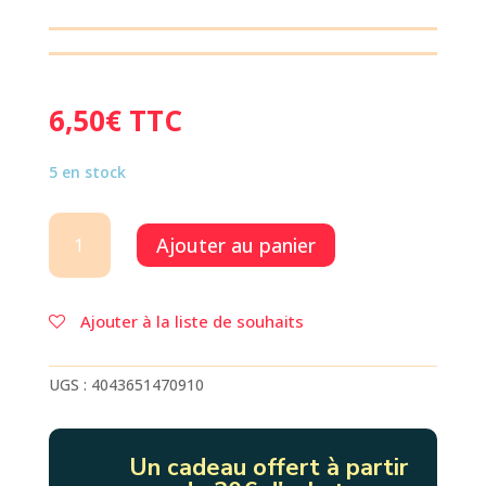
6,50
€
TTC
5 en stock
quantité
Ajouter au panier
de
CAHIER
A5
LITTLE
Ajouter à la liste de souhaits
GARDEN
BLEU
FLEUR
UGS :
4043651470910
Un cadeau offert à partir